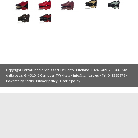
Copyright Calzaturificio Schizzo di De Bortoli Luciano - P.IVA 04897230266 - Via
della pace, 64 - 31041 Cornuda (TV) - Italy -
info@schizzo.eu
- Tel. 0423 83376 -
Powered by
Sersis
-
Privacy policy
-
Cookie policy