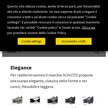
Questo sito utilizza cookie, anche di terze parti, per funzionalità
del sito e attività statistiche. Se vuoi saperne di più o negare il
consenso a tutti o ad alcuni cookie clicca sul pulsante "Cookie
settings". È possibile revocare il consenso in qualsiasi momento
facendo clic sul link "Cookie policy" in fondo al sito.
Clicca qui
per prendere visione della Cookie Policy.
Cookie settings
Acconsento a tutti
Vai al contenuto
Ricerca
Menu
per:
Elegance
Per i ballerini uomini il marchio SCHIZZO propone
una scarpa elegante, classica nelle forme e nei
colori, flessibile e leggera.